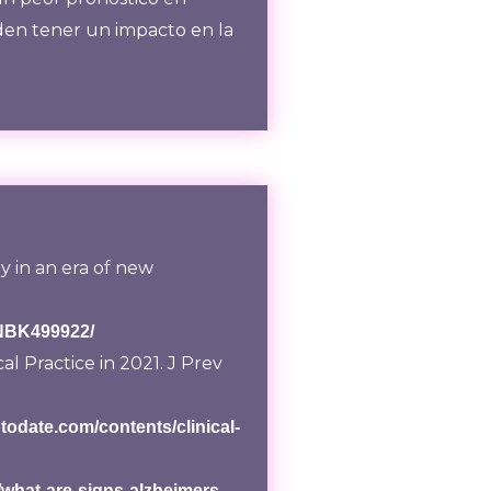
ueden tener un impacto en la
y in an era of new
/NBK499922/
al Practice in 2021. J Prev
todate.com/contents/clinical-
/what-are-signs-alzheimers-