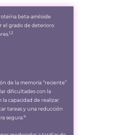
roteína beta-amiloide
or el grado de deterioro
1,2
res.
ón de la memoria “reciente”
r dificultades con la
n la capacidad de realizar
ar tareas y una reducción
4
ra segura.
apas moderadas a tardías de