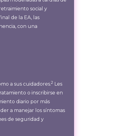
etraimiento social y
inal de la EA, las
inencia, con una
2
omo a sus cuidadores.
Les
atamiento o inscribirse en
miento diario por más
nder a manejar los síntomas
ones de seguridad y