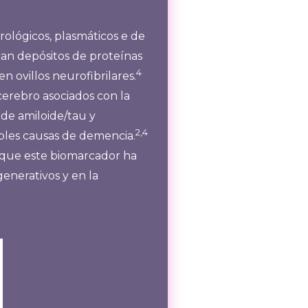
ológicos, plasmáticos e de
an depósitos de proteínas
4
n ovillos neurofibrilares.
cerebro asociados con la
 de amiloide/tau y
2,4
bles causas de demencia.
a que este biomarcador ha
enerativos y en la