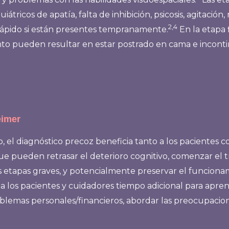
cos de apatía, falta de inhibición, psicosis, agitación, r
2,4
rápido si están presentes tempranamente.
En la etapa f
nto pueden resultar en estar postrado en cama e incont
eimer
l diagnóstico precoz beneficia tanto a los pacientes c
ue pueden retrasar el deterioro cognitivo, comenzar el tr
s etapas graves, y potencialmente preservar el funciona
a los pacientes y cuidadores tiempo adicional para apre
problemas personales/financieros, abordar las preocupaci