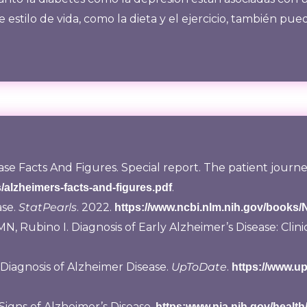
e estilo de vida, como la dieta y el ejercicio, también p
ase Facts And Figures. Special report. The patient journe
.
/alzheimers-facts-and-figures.pdf
ase.
StatPearls
. 2022.
https://www.ncbi.nlm.nih.gov/books
 Rubino I. Diagnosis of Early Alzheimer’s Disease: Clinic
 Diagnosis of Alzheimer Disease.
UpToDate
.
https://www.up
Signs of Alzheimer’s Disease.
https:www.nia.nih.gov/health