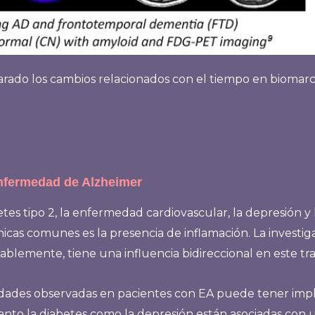
rado los cambios relacionados con el tiempo en biomarc
nfermedad de Alzheimer
tes tipo 2, la enfermedad cardiovascular, la depresión y
icas comunes es la presencia de inflamación. La investiga
bablemente, tiene una influencia bidireccional en este 
ades observadas en pacientes con EA puede tener implic
 tanto la diabetes como la depresión están asociadas con