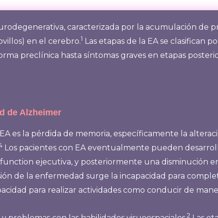
rodegenerativa, caracterizada por la acumulación de p
1
villos) en el cerebro.
Las etapas de la EA se clasifican p
orma preclínica hasta síntomas graves en etapas posterio
d de Alzheimer
A es la pérdida de memoria, específicamente la alteraci
4
Los pacientes con EA eventualmente pueden desarrolla
la function ejecutiva, y posteriormente una disminución e
ión de la enfermedad surge la incapacidad para complet
pacidad para realizar actividades como conducir de mane
2
 y problemas con las habilidades visuoespaciales.
Las et