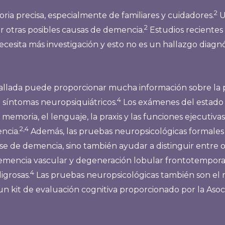
2
ria precisa, especialmente de familiares y cuidadores.
U
2
ar otras posibles causas de demencia.
Estudios recientes
cesita más investigación y esto no es un hallazgo diag
etallada puede proporcionar mucha información sobre la 
4
 síntomas neuropsiquiátricos.
Los exámenes del estado
 memoria, el lenguaje, la praxis y las funciones ejecutiva
2,4
ncia.
Además, las pruebas neuropsicológicas formales 
se de demencia, sino también ayudar a distinguir entre
encia vascular y degeneración lobular frontotemporal
4
igrosas.
Las pruebas neuropsicológicas también son el
un kit de evaluación cognitiva proporcionado por la Aso