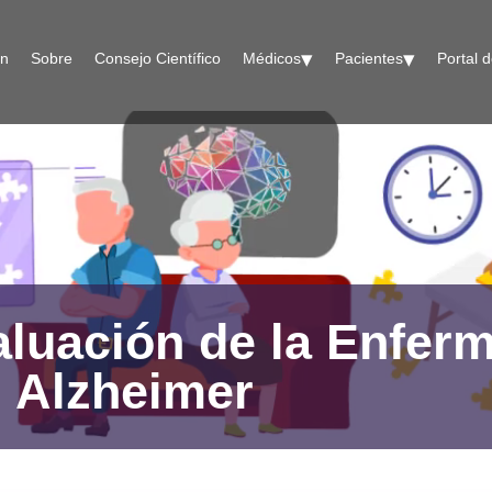
rn
Sobre
Consejo Científico
Médicos
Pacientes
Portal d
aluación de la Enfer
Alzheimer